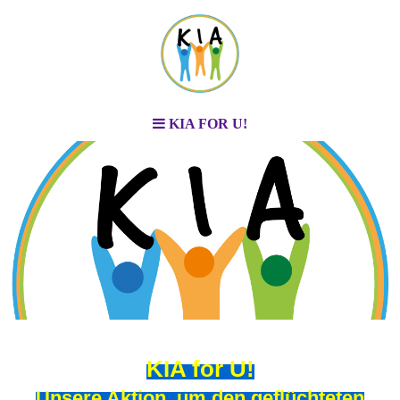
KIA FOR U!
KIA for U
!
Unsere Aktion, um den geflüchteten